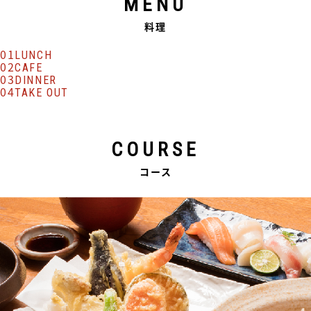
MENU
料理
01
LUNCH
02
CAFE
03
DINNER
04
TAKE OUT
COURSE
コース