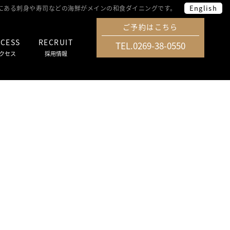
English
面にある刺身や寿司などの海鮮がメインの和食ダイニングです。
ご予約はこちら
CESS
RECRUIT
TEL.0269-38-0550
クセス
採用情報